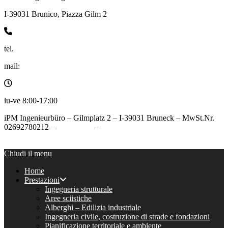
I-39031 Brunico, Piazza Gilm 2
tel.
0474/050005
mail:
info@ipm.bz
lu-ve 8:00-17:00
iPM Ingenieurbüro – Gilmplatz 2 – I-39031 Bruneck – MwSt.Nr.
02692780212 –
Impressum
–
Datenschutz
Chiudi il menu
Chiudi il menu
Home
Prestazioni
Ingegneria strutturale
Aree sciistiche
Alberghi – Edilizia industriale
Ingegneria civile, costruzione di strade e fondazioni
Pianificazione territoriale e ambiente