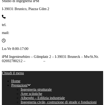
Studio di Ingegneria iPM
I-39031 Brunico, Piazza Gilm 2
tel.
0474/050005
mail:
info@ipm.bz
Lu-Ve 8:00-17:00
iPM Ingenieurbüro – Gilmplatz 2 – I-39031 Bruneck – MwSt.Nr.
02692780212 –
Impressum
–
Datenschutz
Chiudi il menu
Chiudi il menu
Home
Prestazioni
Ingegneria strutturale
Aree sciistiche
Alberghi – Edilizia industriale
Ingegneria civile, costruzione di strade e fondazioni